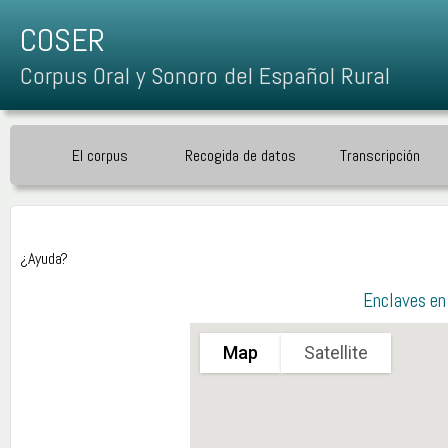
COSER
Corpus Oral y Sonoro del Español Rural
El corpus
Recogida de datos
Transcripción
¿Ayuda?
Enclaves en 
Map
Satellite