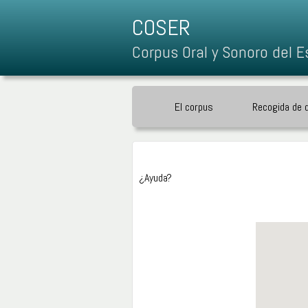
COSER
Corpus Oral y Sonoro del E
El corpus
Recogida de 
¿Ayuda?