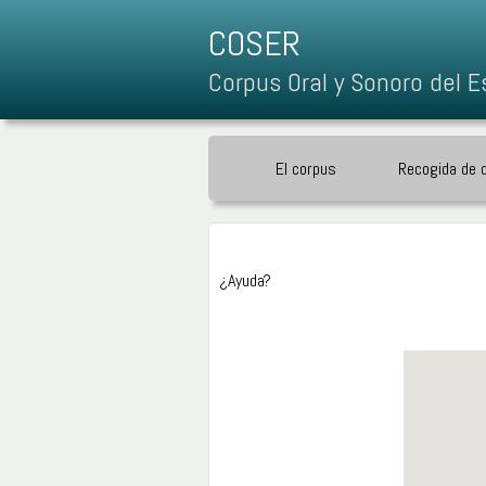
COSER
Corpus Oral y Sonoro del E
El corpus
Recogida de 
¿Ayuda?