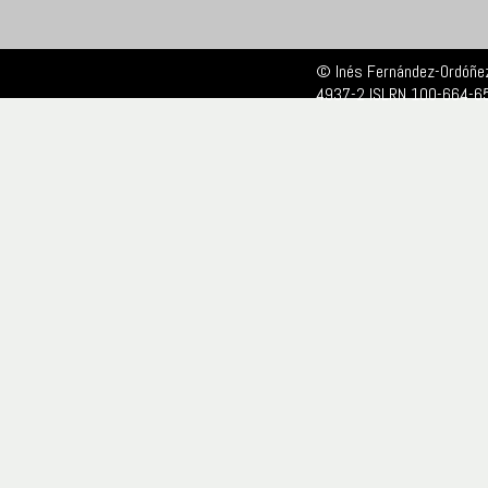
© Inés Fernández-Ordóñez
4937-2 ISLRN 100-664-6