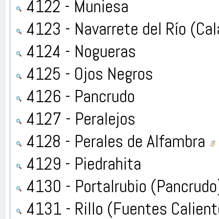
4122 - Muniesa
4123 - Navarrete del Río (C
4124 - Nogueras
4125 - Ojos Negros
4126 - Pancrudo
4127 - Peralejos
4128 - Perales de Alfambra
4129 - Piedrahita
4130 - Portalrubio (Pancrudo
4131 - Rillo (Fuentes Calien