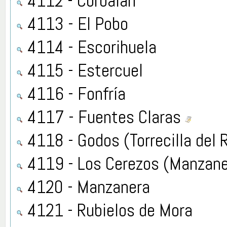
4112 - Corbalán
4113 - El Pobo
4114 - Escorihuela
4115 - Estercuel
4116 - Fonfría
4117 - Fuentes Claras
4118 - Godos (Torrecilla del 
4119 - Los Cerezos (Manzane
4120 - Manzanera
4121 - Rubielos de Mora