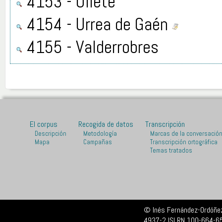
4153 - Oliete
4154 - Urrea de Gaén
4155 - Valderrobres
El corpus
Recogida de datos
Transcripción
Descripción
Metodología
Marcas de la conversació
Mapa
Campañas
Transcripción ortográfica
Temas tratados
© Inés Fernández-Ordóñez
4937-2 ISLRN 100-664-6