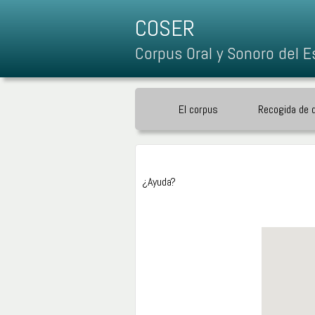
COSER
Corpus Oral y Sonoro del E
El corpus
Recogida de 
¿Ayuda?