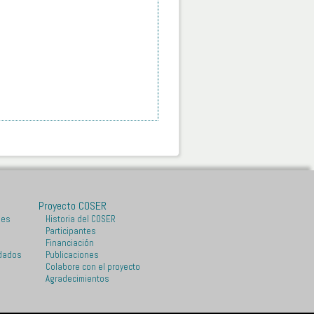
Proyecto COSER
les
Historia del COSER
Participantes
Financiación
dados
Publicaciones
Colabore con el proyecto
Agradecimientos