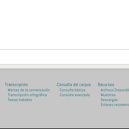
Transcripción
Consulta del corpus
Recursos
Marcas de la conversación
Consulta básica
Archivos Disponib
Transcripción ortográfica
Consulta avanzada
Muestras
Temas tratados
Descargas
Enlaces recomen