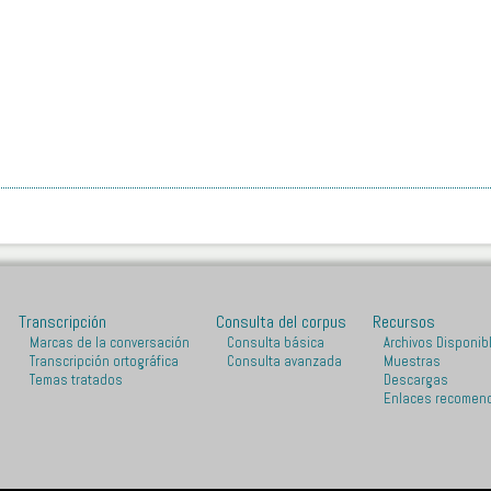
Transcripción
Consulta del corpus
Recursos
Marcas de la conversación
Consulta básica
Archivos Disponib
Transcripción ortográfica
Consulta avanzada
Muestras
Temas tratados
Descargas
Enlaces recomen