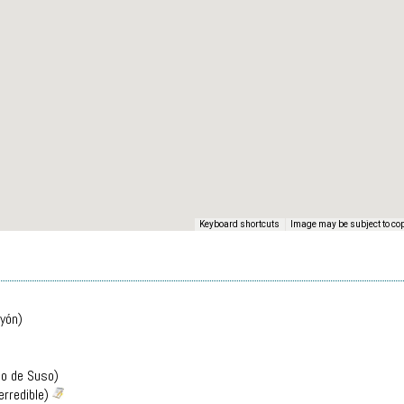
Keyboard shortcuts
Image may be subject to co
ayón)
o de Suso)
erredible)