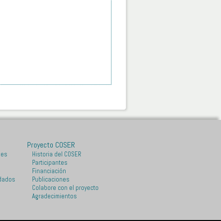
Proyecto COSER
les
Historia del COSER
Participantes
Financiación
dados
Publicaciones
Colabore con el proyecto
Agradecimientos